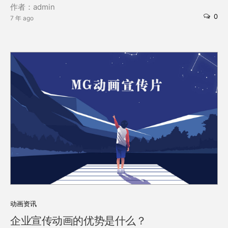
作者：admin
0
7 年 ago
动画资讯
企业宣传动画的优势是什么？