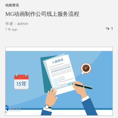
动画资讯
MG动画制作公司线上服务流程
作者：admin
1
7 年 ago