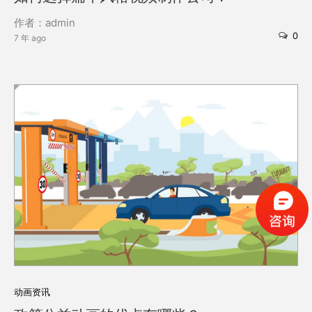
作者：admin
0
7 年 ago
动画资讯