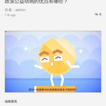
政策公益动画的优点有哪些？
作者：admin
0
7 年 ago
动画资讯