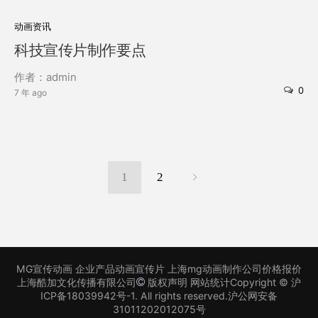
动画资讯
科技宣传片制作要点
作者：admin
0
7 年 ago
1
2
MG宣传动画 企业产品动画宣传片 上海mg动画制作公司价格报价
上海酷加文化传播有限公司
版权声明
网站统计
Copyright ©
沪
ICP备18039942号-1
. All rights reserved.
沪公网安备
31011202012075号