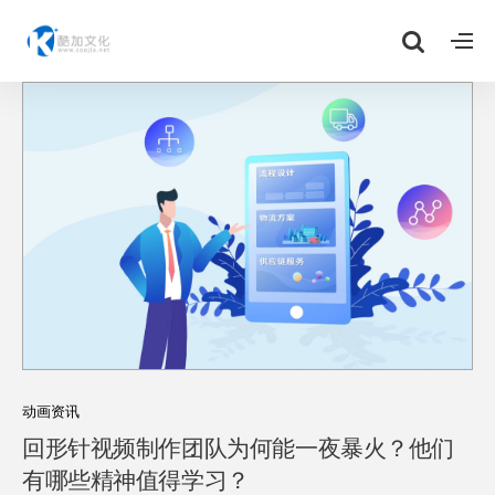
动画资讯
回形针视频制作团队为何能一夜暴火？他们
有哪些精神值得学习？