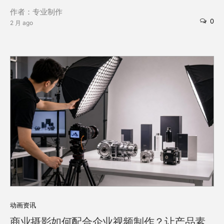
作者：专业制作
0
2 月 ago
动画资讯
商业摄影如何配合企业视频制作？让产品素