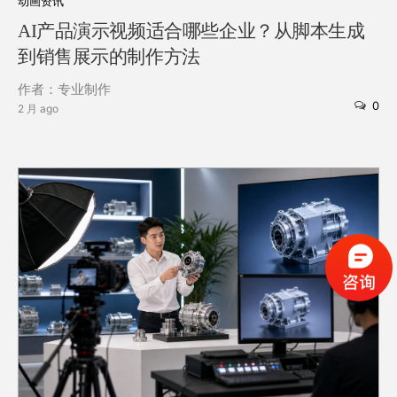
动画资讯
AI产品演示视频适合哪些企业？从脚本生成
到销售展示的制作方法
作者：专业制作
0
2 月 ago