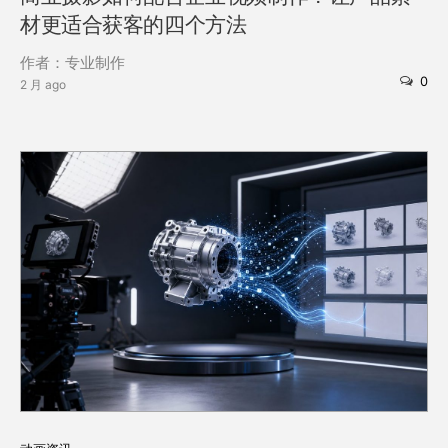
材更适合获客的四个方法
作者：专业制作
0
2 月 ago