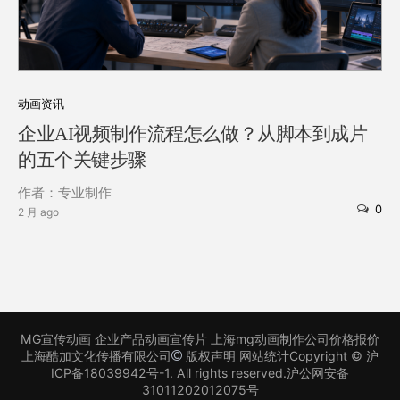
动画资讯
企业AI视频制作流程怎么做？从脚本到成片
的五个关键步骤
作者：专业制作
0
2 月 ago
MG宣传动画 企业产品动画宣传片 上海mg动画制作公司价格报价
上海酷加文化传播有限公司
版权声明
网站统计
Copyright ©
沪
ICP备18039942号-1
. All rights reserved.
沪公网安备
31011202012075号