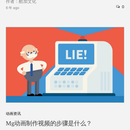
作者：酷加文化
0
6 年 ago
动画资讯
Mg动画制作视频的步骤是什么？