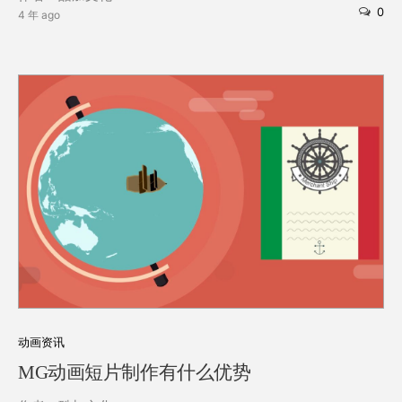
0
4 年 ago
动画资讯
MG动画短片制作有什么优势