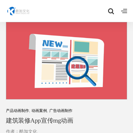
产品动画制作
,
动画案例
,
广告动画制作
建筑装修App宣传mg动画
作者：酷加文化