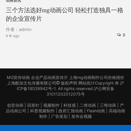
动画资讯
三个方法选好mg动画公司 轻松打造独具一格
的企业宣传片
作者：admin
0
6 年 ago
MG宣传动画 企业产品动画宣传片 上海mg动画制作公司价格报价
上海酷加文化传播有限公司
版权声明
网站统计
Copyright ©
沪
ICP备18039942号-1
. All rights reserved.
沪公网安备
31011202012075号
创意动画
|
回形针
|
视频制作
|
科技感
|
二维动画
|
三维动画
|
产
品动画公司
|
科普视频制作
|
政府汇报动画
|
Flash动画
|
高端动画
制作
|
广告策划
|
发布会视频