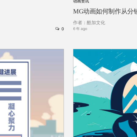
动画资讯
MG动画如何制作从分
作者：酷加文化
6 年 ago
0