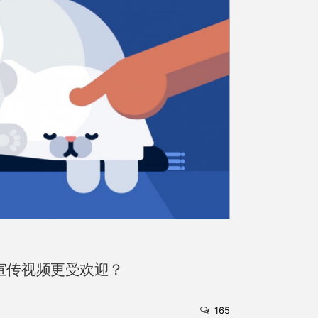
宣传视频更受欢迎？
165