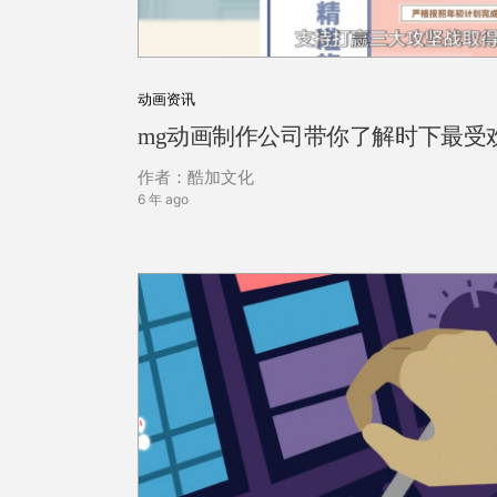
动画资讯
mg动画制作公司带你了解时下最受
作者：酷加文化
6 年 ago