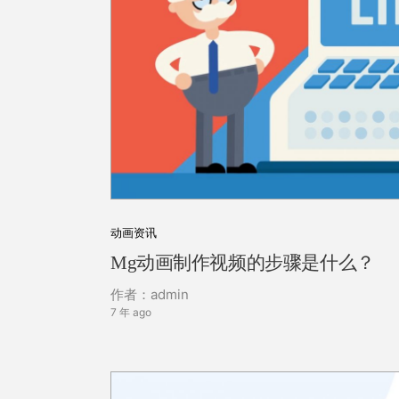
动画资讯
Mg动画制作视频的步骤是什么？
作者：admin
7 年 ago