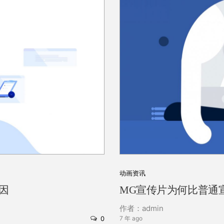
动画资讯
因
MG宣传片为何比普通
作者：admin
7 年 ago
0