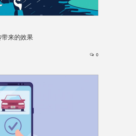
传带来的效果
0