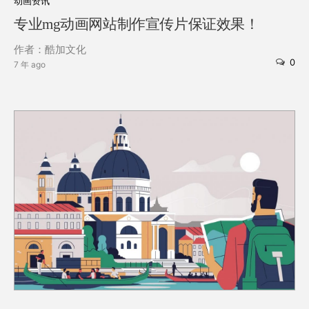
动画资讯
专业mg动画网站制作宣传片保证效果！
作者：酷加文化
0
7 年 ago