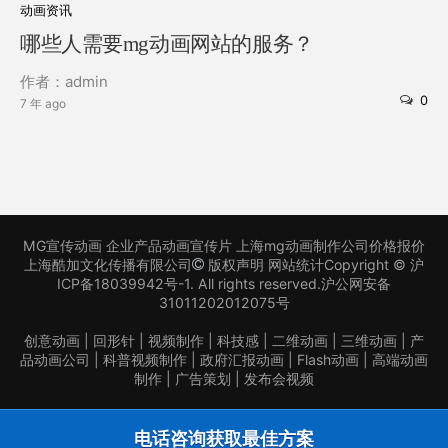
动画资讯
哪些人需要mg动画网站的服务？
作者：admin
0
7 年 ago
MG宣传动画 企业产品动画宣传片 上海mg动画制作公司价格报价
上海酷加文化传播有限公司
版权声明
网站统计
Copyright ©
沪
ICP备18039942号-1
. All rights reserved.
沪公网安备
31011202012075号
创意动画
|
回形针
|
视频制作
|
科技感
|
二维动画
|
三维动画
|
产
品动画公司
|
科普视频制作
|
政府汇报动画
|
Flash动画
|
高端动画
制作
|
广告策划
|
发布会视频
电话咨询获取最佳方案