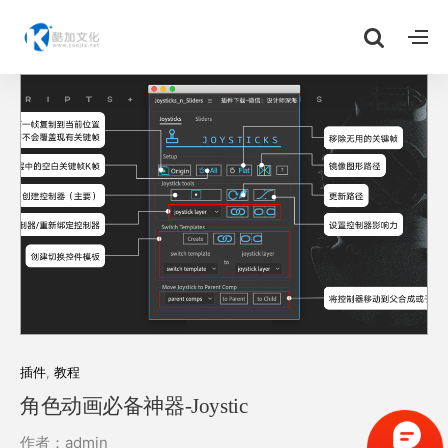
插件
,
教程
角色动画必备神器-Joystic
作者：admin