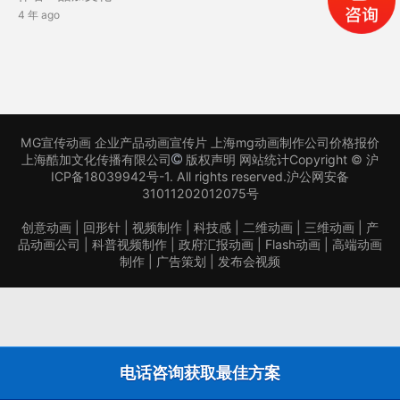
0
4 年 ago
MG宣传动画 企业产品动画宣传片 上海mg动画制作公司价格报价
上海酷加文化传播有限公司
版权声明
网站统计
Copyright ©
沪
ICP备18039942号-1
. All rights reserved.
沪公网安备
31011202012075号
创意动画
|
回形针
|
视频制作
|
科技感
|
二维动画
|
三维动画
|
产
品动画公司
|
科普视频制作
|
政府汇报动画
|
Flash动画
|
高端动画
制作
|
广告策划
|
发布会视频
电话咨询获取最佳方案