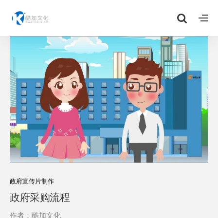
政府宣传片制作
政府采购流程
作者：酷加文化