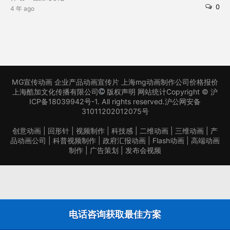
0
4 年 ago
MG宣传动画 企业产品动画宣传片 上海mg动画制作公司价格报价
上海酷加文化传播有限公司
版权声明
网站统计
Copyright ©
沪
ICP备18039942号-1
. All rights reserved.
沪公网安备
31011202012075号
创意动画
|
回形针
|
视频制作
|
科技感
|
二维动画
|
三维动画
|
产
品动画公司
|
科普视频制作
|
政府汇报动画
|
Flash动画
|
高端动画
制作
|
广告策划
|
发布会视频
电话咨询获取最佳方案