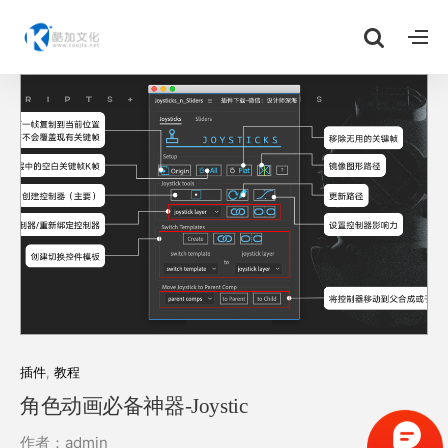
插件
,
教程
角色动画必备神器-Joystic
作者：admin