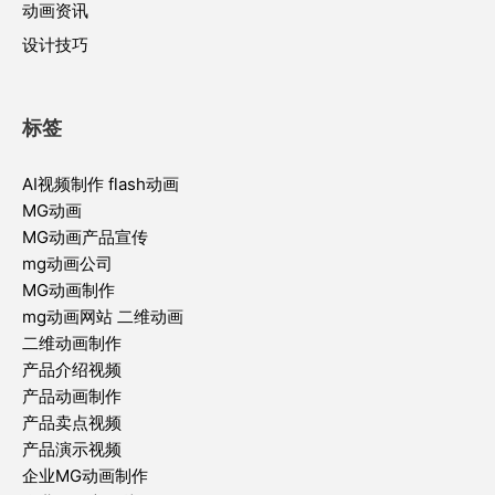
动画资讯
设计技巧
标签
AI视频制作
flash动画
MG动画
MG动画产品宣传
mg动画公司
MG动画制作
mg动画网站
二维动画
二维动画制作
产品介绍视频
产品动画制作
产品卖点视频
产品演示视频
企业MG动画制作