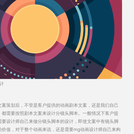
计
文案策划后，不管是客户提供的动画剧本文案，还是我们自己
，都需要按照剧本文案来设计分镜头脚本。一般情况下客户提
需要设计师自己来做分镜头脚本的设计，即使文案中有镜头脚
的价值，对于整个动画来说，还是需要mg动画设计师自己来构