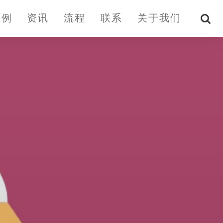
案例
资讯
流程
联系
关于我们