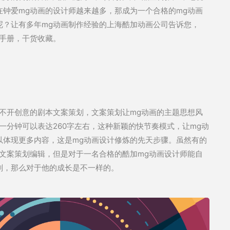
在钟爱mg动画的设计师越来越多，那成为一个合格的mg动画
呢？让有多年mg动画制作经验的上海酷加动画公司告诉您，
炼手册，干货收藏。
离不开创意的剧本文案策划，文案策划让mg动画的主题思想风
一分钟可以表达260字左右，这种新颖的快节奏模式，让mg动
以体现更多内容，这是mg动画设计修炼的先天步骤。虽然有的
文案策划编辑，但是对于一名合格的酷加mg动画设计师能自
划，那么对于他的成长是不一样的。