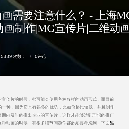
sh动画需要注意什么？ - 上海
sh动画制作|MG宣传片|二维动
5339 次数：
0
评论
业宣传片的时候，都可能会使用各种各样的动画形式，而目前
的一种，因为它具有很多的优势，比如价格比较低，并且制作
短期内及时的推出企业的宣传片，这样才能够达到理想的推广
这种动画的时候，有很多细节问题你都必须要考虑到，下面
酷