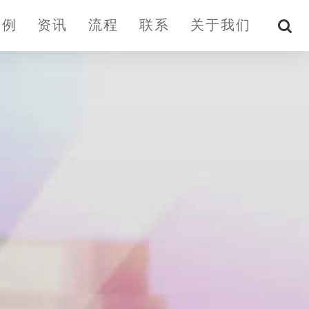
案例
资讯
流程
联系
关于我们