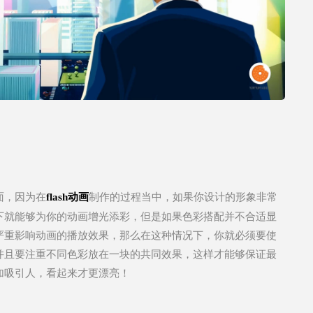
面，因为在
制作的过程当中，如果你设计的形象非常
flash动画
下就能够为你的动画增光添彩，但是如果色彩搭配并不合适显
严重影响动画的播放效果，那么在这种情况下，你就必须要使
并且要注重不同色彩放在一块的共同效果，这样才能够保证最
加吸引人，看起来才更漂亮！