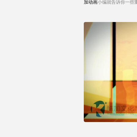
小编就告诉你一些
加动画