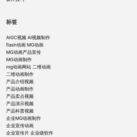
标签
AIGC视频
AI视频制作
flash动画
MG动画
MG动画产品宣传
MG动画制作
mg动画网站
二维动画
二维动画制作
产品介绍视频
产品动画制作
产品卖点视频
产品演示视频
产品科普视频
企业MG动画制作
企业宣传动画
企业宣传片
企业级软件