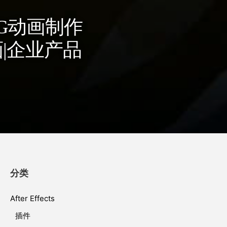
MG动画制作
画|企业产品
分类
After Effects
插件