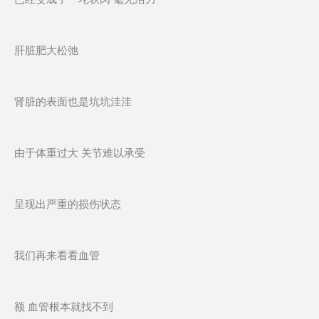
肝脏肥大松弛
肾脏的表面也是坑坑洼洼
由于体重过大 关节难以承受
呈现出严重的损伤状态
我们再来看看血管
额 血管根本就找不到