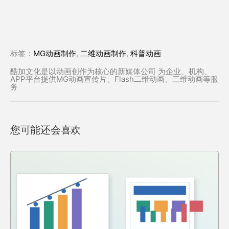
标签：
MG动画制作
,
二维动画制作
,
科普动画
酷加文化是以动画创作为核心的新媒体公司 为企业、机构、
APP平台提供MG动画宣传片、Flash二维动画、三维动画等服
务
您可能还会喜欢