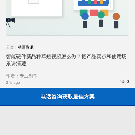
分类：
动画资讯
智能硬件新品种草短视频怎么做？把产品卖点和使用场
景讲清楚
作者：专业制作
0
2 天 ago
电话咨询获取最佳方案
分类