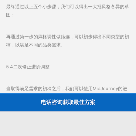
最终通过以上五个小步骤，我们可以得出一大批风格各异的草
图；
再通过第一步的风格调性做筛选，可以初步得出不同类型的初
稿，以满足不同的品类需求。
5.4二次修正进阶调整
当取得满足需求的初稿之后，我们可以使用MidJourney的进
阶功能，来提升图像质量或对图像画面做调整；以下是几个使
电话咨询获取最佳方案
用频率最高的的调整功能；
首先是通过点击成图下方的U按钮，可以放大对应序号的图片
的比例，来提高其分辨率；