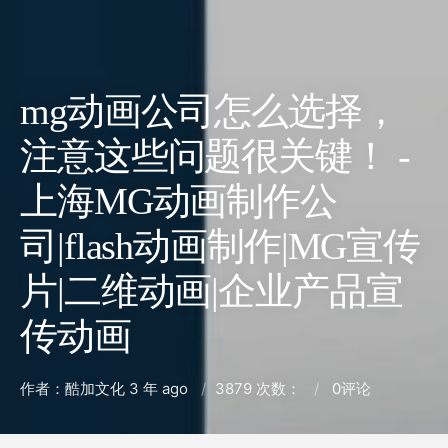
mg动画公司怎么选择，
注意这些问题很关键！ -
上海MG动画制作公
司|flash动画制作|MG宣传
片|二维动画|企业产品宣
传动画
作者：酷加文化
3 年 ago
3879 次数：
0
评论