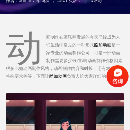
作者：admin
7 年 ago
4501 次数：
0
评论
动
画制作在互联网发展的今天已经成为人
们生活中常见的一种形式
酷加动画
是一
家专业的动画制作公司，可是一部动画
制作需要多少钱?影响动画制作价格因素
很多比如动画制作风格，动画制作内容和时长，还有对动画的
特殊要求等等，下面让
酷加动画
负责人给大家详细的介绍。