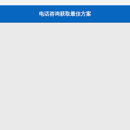
要发表评论，您必须先
登录
。
电话咨询获取最佳方案
分类
After Effects
插件
教程
动画制作
动画报价
动画案例
产品动画制作